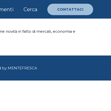
menti
Cerca
CONTATTACI
time novità in fatto di mercati, economia e
d by
MENTEFRESCA