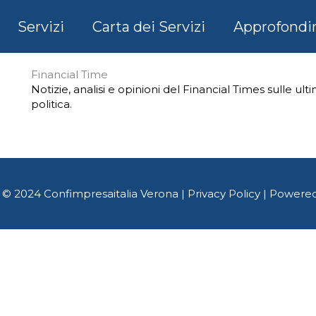
Servizi
Carta dei Servizi
Approfondi
Financial Time
Notizie, analisi e opinioni del Financial Times sulle ul
politica.
 © 2024 Confimpresaitalia Verona |
Privacy Policy
| Powere