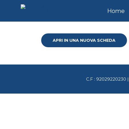
Vai
al
Home
contenuto
APRI IN UNA NUOVA SCHEDA
C.F : 92029220230 |