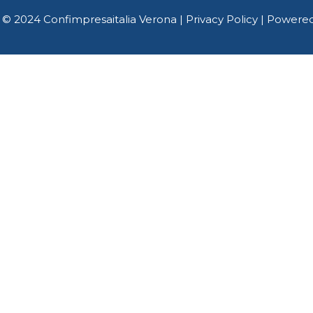
 © 2024 Confimpresaitalia Verona |
Privacy Policy
| Powere