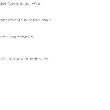
endite (generando IVA a
poraneamente la detrae, salvo
tere un’autofattura,
ci settori e situazioni, tra