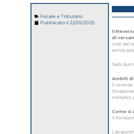
Fiscale e Tributario
Pubblicato il
22/05/2025
Il Revers
di versam
cioè dal s
senza app
Sarà quind
Ambiti di
Il reverse
l’evasione
metallici,
Come si 
Il fornito
L’acquiren