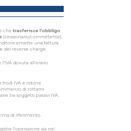
le che
trasferisce l’obbligo
e
(cessionario/committente),
venditore emette una fattura
me del reverse charge.
l’IVA dovuta all’erario.
 frodi IVA e ridurre
, commercio di rottami
rie tra soggetti passivi IVA.
orma di riferimento.
gistra l’operazione sia nel