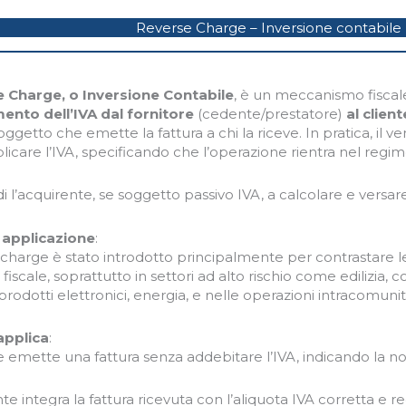
Reverse Charge – Inversione contabile
e Charge, o Inversione Contabile
, è un meccanismo fisca
ento dell’IVA dal fornitore
(cedente/prestatore)
al client
oggetto che emette la fattura a chi la riceve. In pratica, il 
licare l’IVA, specificando che l’operazione rientra nel regi
i l’acquirente, se soggetto passivo IVA, a calcolare e versare 
 applicazione
:
 charge è stato introdotto principalmente per contrastare le
 fiscale, soprattutto in settori ad alto rischio come edilizia
 prodotti elettronici, energia, e nelle operazioni intracomunita
applica
:
re emette una fattura senza addebitare l’IVA, indicando la n
te integra la fattura ricevuta con l’aliquota IVA corretta e re