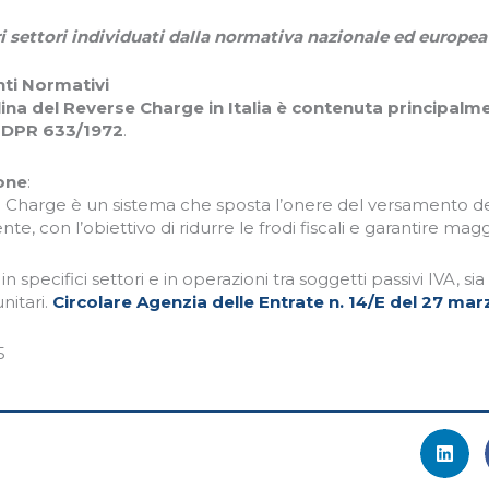
ri settori individuati dalla normativa nazionale ed europea
nti Normativi
lina del Reverse Charge in Italia è contenuta principalme
l DPR 633/1972
.
one
:
e Charge è un sistema che sposta l’onere del versamento del
ente, con l’obiettivo di ridurre le frodi fiscali e garantire magg
 in specifici settori e in operazioni tra soggetti passivi IVA, si
nitari.
Circolare Agenzia delle Entrate n. 14/E del 27 ma
5