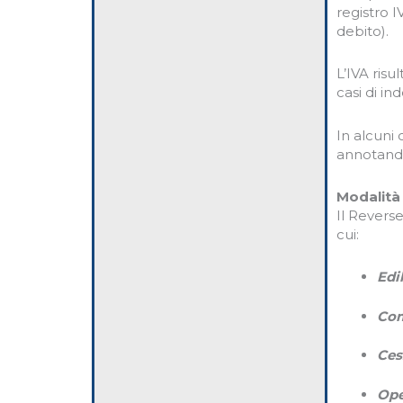
registro I
debito).
L’IVA ris
casi di ind
In alcuni 
annotandol
Modalità
Il Reverse
cui:
Edi
Com
Ces
Ope