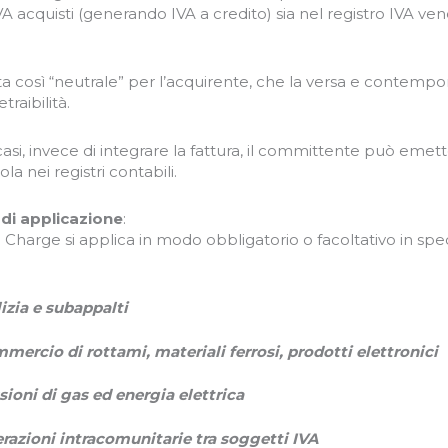
VA acquisti (generando IVA a credito) sia nel registro IVA v
ulta così “neutrale” per l’acquirente, che la versa e contem
etraibilità.
casi, invece di integrare la fattura, il committente può emet
a nei registri contabili.
 di applicazione
:
 Charge si applica in modo obbligatorio o facoltativo in specifi
lizia e subappalti
mercio di rottami, materiali ferrosi, prodotti elettronici
sioni di gas ed energia elettrica
razioni intracomunitarie tra soggetti IVA