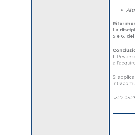
Alt
Riferime
La discip
5 e 6, de
Conclusi
Il Revers
all’acquir
Si applica
intracomu
sz.22.05.2