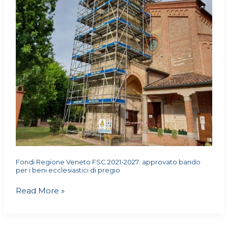
2027:
approvato
bando
per
i
beni
ecclesiastici
di
pregio
Fondi Regione Veneto FSC 2021-2027: approvato bando
per i beni ecclesiastici di pregio
Read More »