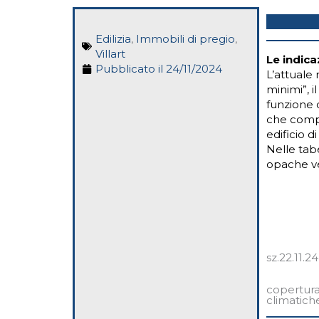
Edilizia
,
Immobili di pregio
,
Villart
Le indic
Pubblicato il
24/11/2024
L’attuale 
minimi”, il
funzione d
che compo
edificio d
Nelle tabe
opache ver
sz.22.11.24
copertur
climatich