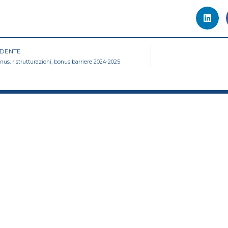
edente
DENTE
us, ristrutturazioni, bonus barriere 2024-2025