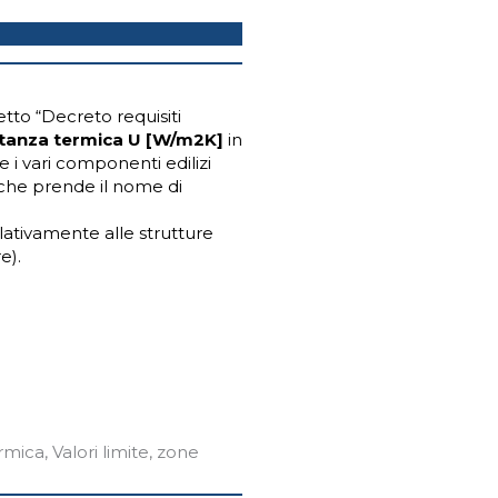
etto “Decreto requisiti
mittanza termica U [W/m
2
K]
in
e i vari componenti edilizi
 che prende il nome di
elativamente alle strutture
e).
ermica
,
Valori limite
,
zone