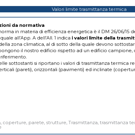
Valori limite trasmittanza termica
azioni da normativa
norma in materia di efficienza energetica è il DM 26/06/15 d
 quale all’App. A dell’All. 1 indica
i valori limite della tras
ella zona climatica, al di sotto della quale devono sottostar
ngono il nostro edificio rispetto ad un edificio campione,
i riferimento.
lle sottostanti si riportano i valori di trasmittanza termica r
ticali (pareti), orizzontali (pavimenti) ed inclinate (copertur
a
,
coperture
,
parete
,
strutture
,
Trasmittanza
,
trasmittanza t
e