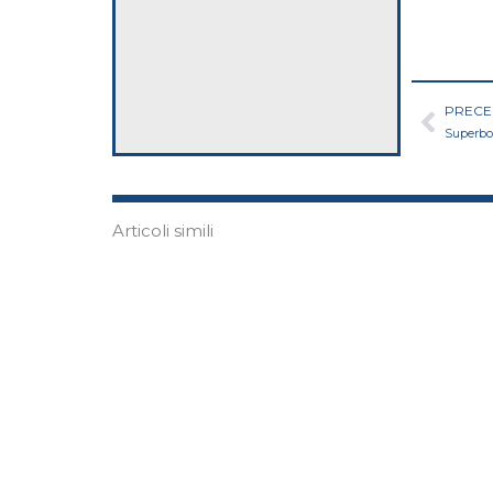
Prec
PRECE
Superbon
Articoli simili