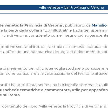
Ville venete – La Provincia di Verona
lle venete: la Provincia di Verona
“, pubblicato da
Marsilio
 fa parte della collana “Libri illustrati” e tratta del sistema i
incia di Verona, considerato come il segno più appariscente 
pprofondisce l’architettura, la storia e il contesto culturale d
ea, offrendo una panoramica dettagliata e documentata di 
a di riferimento per chiunque voglia studiare o conoscere le
enzione particolare alla valorizzazione del territorio attra
arsilio ha pubblicato anche una bibliografia sistematica sull
800 schede tematiche e commentate, utile per approfon
he sul tema
.
, il contenuto del libro “Ville venete: la Provincia di Verona” si