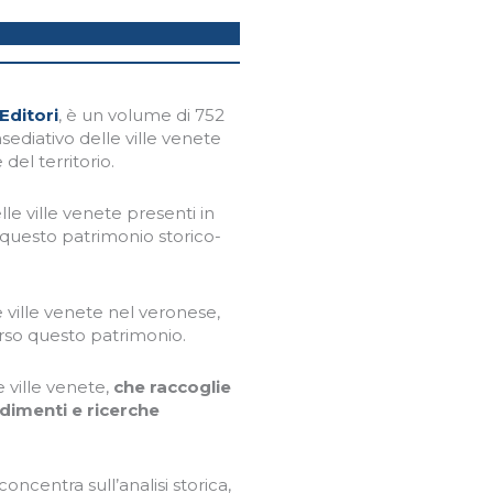
 Editori
, è un volume di 752
nsediativo delle ville venete
del territorio.
elle ville venete presenti in
questo patrimonio storico-
 ville venete nel veronese,
verso questo patrimonio.
e ville venete,
che raccoglie
dimenti e ricerche
 concentra sull’analisi storica,