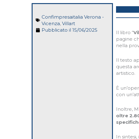
Confimpresaitalia Verona -
Vicenza
,
Villart
Pubblicato il
15/06/2025
Il libro “
Vi
pagine che
nella prov
Il testo a
questa ar
artistico.
È un’oper
con un’att
Inoltre, M
oltre 2.
specific
In sintesi