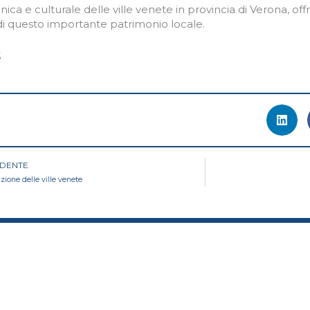
onica e culturale delle ville venete in provincia di Verona,
o di questo importante patrimonio locale.
5
edente
DENTE
zione delle ville venete