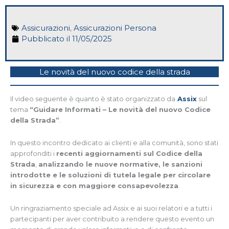
Assicurazioni
,
Assicurazioni Persona
Pubblicato il
11/05/2025
Le novità del nuovo codice della strada
Il video seguente è quanto è stato organizzato da
Assix
sul
tema
“Guidare Informati – Le novità del nuovo Codice
della Strada”
.
In questo incontro dedicato ai clienti e alla comunità, sono stati
approfonditi i
recenti aggiornamenti sul Codice della
Strada
,
analizzando le nuove normative, le sanzioni
introdotte e le soluzioni di tutela legale per circolare
in sicurezza e con maggiore consapevolezza
.
Un ringraziamento speciale ad Assix e ai suoi relatori e a tutti i
partecipanti per aver contribuito a rendere questo evento un