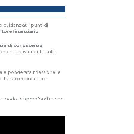
o evidenziati i punti di
itore finanziario
.
anza di conoscenza
scono negativamente sulle
 e ponderata riflessione le
stro futuro economico-
e modo di approfondire con