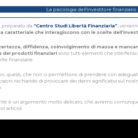
La psicologia dell’investitore finanziario
, preparato da
“Centro Studi Libertà Finanziaria”
, verrann
 caratteriale che interagiscono con le scelte dell’invest
ncertezza, diffidenza, coinvolgimento di massa e manc
dei prodotti finanziari
sono tutti elementi che interferi
lte finanziarie.
ori, questi, che non ci permettono di prendere con adeguata
isioni rischiando di provocare dei danni significativi sul no
.
nte è un argomento molto delicato, che avremo comunqu
ori articoli.