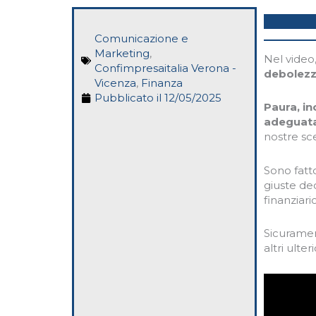
Comunicazione e
Marketing
,
Nel video
Confimpresaitalia Verona -
debolezza
Vicenza
,
Finanza
Pubblicato il
12/05/2025
Paura, i
adeguata 
nostre sce
Sono fatt
giuste dec
finanziario
Sicurame
altri ulteri