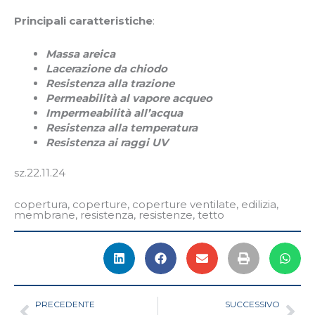
Principali caratteristiche
:
Massa areica
Lacerazione da chiodo
Resistenza alla trazione
Permeabilità al vapore acqueo
Impermeabilità all’acqua
Resistenza alla temperatura
Resistenza ai raggi UV
sz.22.11.24
copertura
,
coperture
,
coperture ventilate
,
edilizia
,
membrane
,
resistenza
,
resistenze
,
tetto
Precedente
Suc
PRECEDENTE
SUCCESSIVO