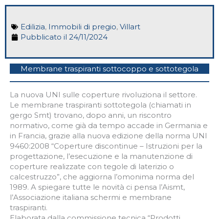
Edilizia
,
Immobili di pregio
,
Villart
Pubblicato il
24/11/2024
Membrane traspiranti sottocoppo e sottotegola
La nuova UNI sulle coperture rivoluziona il settore.
Le membrane traspiranti sottotegola (chiamati in
gergo Smt) trovano, dopo anni, un riscontro
normativo, come già da tempo accade in Germania e
in Francia, grazie alla nuova edizione della norma UNI
9460:2008 “Coperture discontinue – Istruzioni per la
progettazione, l’esecuzione e la manutenzione di
coperture realizzate con tegole di laterizio o
calcestruzzo”, che aggiorna l’omonima norma del
1989. A spiegare tutte le novità ci pensa l’Aismt,
l’Associazione italiana schermi e membrane
traspiranti.
Elaborata dalla commissione tecnica “Prodotti,