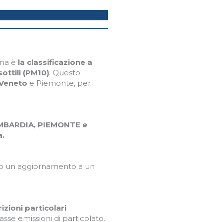
rma è
la classificazione a
sottili (PM10)
. Questo
Veneto
e Piemonte, per
LOMBARDIA, PIEMONTE e
a.
esto un aggiornamento a un
zioni particolari
basse emissioni di particolato.