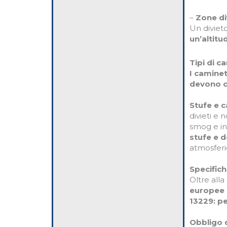
–
Zone di
Un divieto
un’altitu
Tipi di c
I caminet
devono c
Stufe e c
divieti e 
smog e i
stufe e d
atmosferi
Specific
Oltre alla
europee p
13229: pe
Obbligo d