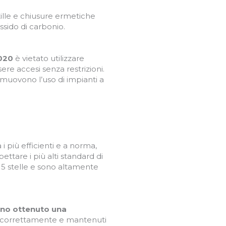
ntille e chiusure ermetiche
ssido di carbonio.
020
è vietato utilizzare
ere accesi senza restrizioni.
promuovono l’uso di impianti a
i più efficienti e a norma,
pettare i più alti standard di
o 5 stelle e sono altamente
anno ottenuto una
ti correttamente e mantenuti