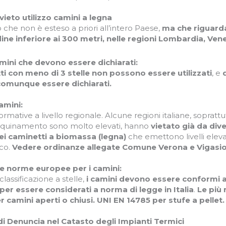
vieto utilizzo camini a legna
 che non è esteso a priori all’intero Paese,
ma che riguarda
dine inferiore ai 300 metri, nelle regioni Lombardia, V
amini che devono essere dichiarati:
ti con meno di 3 stelle non possono essere utilizzati
, e
q
omunque essere dichiarati.
amini:
normative a livello regionale. Alcune regioni italiane, soprattutt
nquinamento sono molto elevati, hanno
vietato già da diver
ei caminetti a biomassa (legna)
che emettono livelli elev
co.
Vedere ordinanze allegate Comune Verona e Vigasi
he norme europee per i camini:
 classificazione a stelle,
i camini devono essere conformi 
er essere considerati a norma di legge in Italia
.
Le più 
r camini aperti o chiusi. UNI EN 14785 per stufe a pellet.
i Denuncia nel Catasto degli Impianti Termici