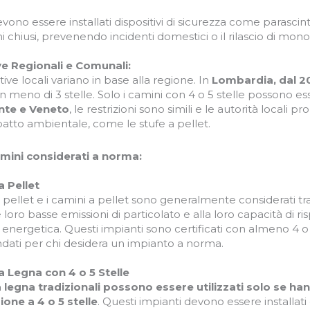
evono essere installati dispositivi di sicurezza come parasci
 chiusi, prevenendo incidenti domestici o il rilascio di mono
e Regionali e Comunali:
ve locali variano in base alla regione. In
Lombardia, dal 2
 meno di 3 stelle. Solo i camini con 4 o 5 stelle possono ess
nte e Veneto
, le restrizioni sono simili e le autorità locali 
atto ambientale, come le stufe a pellet.
amini considerati a norma:
a Pellet
 pellet e i camini a pellet sono generalmente considerati tra 
e loro basse emissioni di particolato e alla loro capacità di ris
a energetica. Questi impianti sono certificati con almeno 4 
ati per chi desidera un impianto a norma.
a Legna con 4 o 5 Stelle
a legna tradizionali possono essere utilizzati solo se h
zione a 4 o 5 stelle
. Questi impianti devono essere installa