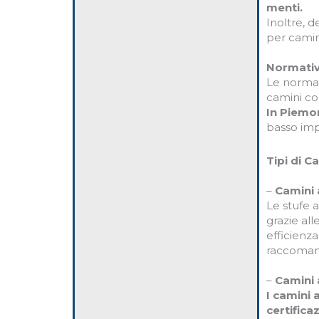
menti.
Inoltre, d
per camini
Normativ
Le normati
camini con
In Piemo
basso imp
Tipi di C
–
Camini 
Le stufe a
grazie all
efficienz
raccomand
–
Camini 
I camini 
certifica