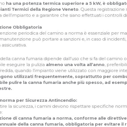
ino
ha una potenza termica superiore a 5 kW,
è obbligat
ianti Termici della Regione Veneto
. Questa registrazione
za dell’impianto e a garantire che siano effettuati i controlli
ione Obbligatoria
nzione periodica del camino a norma è essenziale per mant
anutenzione può portare a sanzioni e, in caso di incidenti,
 assicurativa.
 della canna fumaria dipende dall’uso che si fa del camino o 
ile eseguire la pulizia
almeno una volta all’anno
, preferibi
fredda, quando l’impianto viene utilizzato con maggiore inte
ngono utilizzati frequentemente, soprattutto per combus
bile pulire la canna fumaria anche più spesso, ad esemp
stre.
 norma per Sicurezza Antincendio:
tire la sicurezza, i camini devono rispettare specifiche nor
e:
azione di canna fumaria a norma, conforme alle direttive
 annuale della canna fumaria, obbligatoria per evitare il r