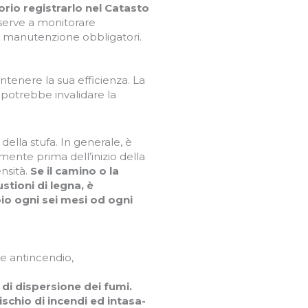
orio registrarlo nel Catasto
 serve a monitorare
 di manutenzione obbligatori.
enere la sua efficienza. La
 potrebbe invalidare la
della stufa. In generale, è
lmente prima dell’inizio della
nsità.
Se il camino o la
tioni di legna, è
io ogni sei mesi od ogni
me antincendio,
 di dispersione dei fumi.
ischio di incendi ed intasa-