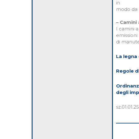
in
modo da r
– Camini
I camini 
emissioni 
di manute
La legna 
Regole di
Ordinanza
degli imp
sz.01.01.2