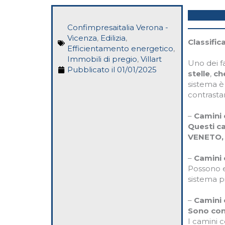
Confimpresaitalia Verona -
Vicenza
,
Edilizia
,
Classific
Efficientamento energetico
,
Immobili di pregio
,
Villart
Uno dei f
Pubblicato il
01/01/2025
stelle
,
che
sistema è
contrasta
–
Camini c
Questi c
VENETO, s
–
Camini 
Possono e
sistema pi
–
Camini 
Sono cons
I camini c