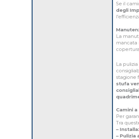
Se il cam
degli Imp
l’efficien
Manutenz
La manute
mancata m
copertura
La pulizia
consigliab
stagione 
stufa ve
consiglia
quadrime
Camini a
Per garan
Tra quest
– Install
– Pulizia