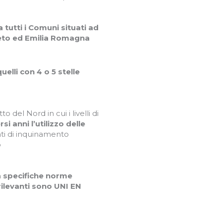
 tutti i Comuni situati ad
eneto ed Emilia Romagna
uelli con 4 o 5 stelle
o del Nord in cui i livelli di
si anni l’utilizzo delle
ati di inquinamento
o
a specifiche norme
rilevanti sono UNI EN