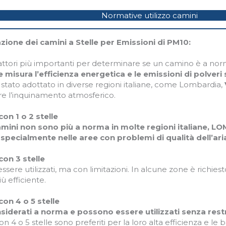
Normative utilizzo camini
azione dei camini a Stelle per Emissioni di PM10:
attori più importanti per determinare se un camino è a no
 misura l’efficienza energetica e le emissioni di polveri 
 stato adottato in diverse regioni italiane, come Lombardia,
re l’inquinamento atmosferico.
on 1 o 2 stelle
amini non sono più a norma in molte regioni italiane, 
pecialmente nelle aree con problemi di qualità dell’ari
con 3 stelle
ssere utilizzati, ma con limitazioni. In alcune zone è richi
ù efficiente.
con 4 o 5 stelle
iderati a norma e possono essere utilizzati senza restri
on 4 o 5 stelle sono preferiti per la loro alta efficienza e le 