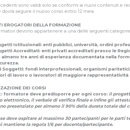
ecedenti sono validi solo se conformi ai nuovi contenuti e requi
e dovrà seguire il nuovo corso entro 12 mesi.
I EROGATORI DELLA FORMAZIONE
formatori devono appartenere a una delle seguenti categorie
getti Istituzionali: enti pubblici, università, ordini profes
getti Accreditati: enti privati accreditati presso le Re
 almeno tre anni di esperienza documentata nella forma
icurezza.
ri Soggetti: fondi interprofessionali, organismi paritetici
ori di lavoro o lavoratori di maggiore rappresentatività a
ZAZIONE DEI CORSI
to
formatore deve predisporre per ogni corso:
il proget
 elettronico, il verbale di verifica finale e infine gli atte
no presenziato per almeno il 90% della durata totale del c
se deve ospitare al massimo 30 partecipanti per le parti te
si mantiene la regola 1/6 per docente/partecipante.