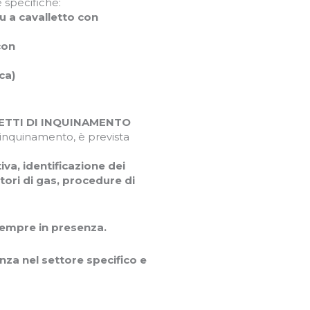
 specifiche:
u a cavalletto con
con
ca)
PETTI DI INQUINAMENTO
i inquinamento, è prevista
iva, identificazione dei
vatori di gas, procedure di
sempre in presenza.
za nel settore specifico e