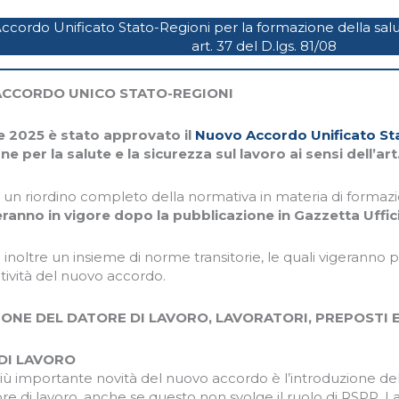
cordo Unificato Stato-Regioni per la formazione della salute
art. 37 del D.lgs. 81/08
CCORDO UNICO STATO-REGIONI
ile 2025 è stato approvato il
Nuovo Accordo Unificato St
e per la salute e la sicurezza sul lavoro ai sensi dell’art
 di un riordino completo della normativa in materia di formaz
ranno in vigore dopo la pubblicazione in Gazzetta Uffic
 inoltre un insieme di norme transitorie, le quali vigeranno p
atività del nuovo accordo.
ONE DEL DATORE DI LAVORO, LAVORATORI, PREPOSTI E
DI LAVORO
iù importante novità del nuovo accordo è l’introduzione de
tore di lavoro, anche se questo non svolge il ruolo di RSPP. 