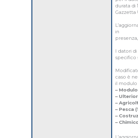
durata di
Gazzetta U
L’aggiorn
in
presenza,
I datori 
specifico 
Modificato
caso è ne
il modulo 
– Modulo 
– Ulterior
– Agricol
– Pesca (
– Costruz
– Chimico
L’aggior