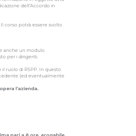
icazione dell’Accordo in
l corso potrà essere svolto
uire anche un modulo
o per i dirigenti.
e il ruolo di RSPP. In questo
recedente (ed eventualmente
opera l’azienda.
ima pari a 8 ore, erogabile