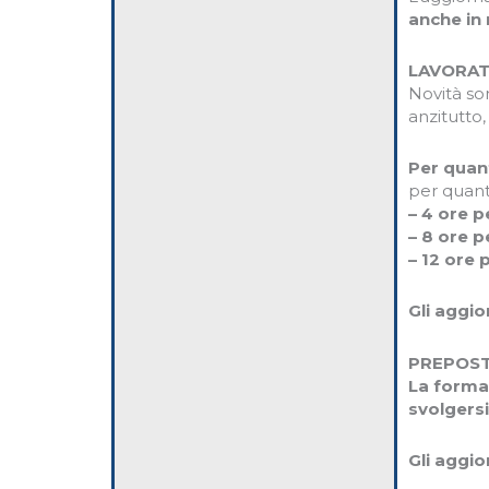
anche in 
LAVORAT
Novità so
anzitutto
Per quan
per quant
– 4 ore p
– 8 ore p
– 12 ore p
Gli aggio
PREPOST
La formaz
svolgersi
Gli aggio