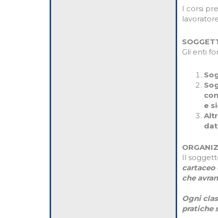
I corsi pr
lavorator
SOGGETT
Gli enti 
Sog
Sog
con
e s
Alt
dat
ORGANIZ
Il sogget
cartaceo o
che avran
Ogni clas
pratiche 