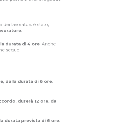
ei lavoratori: è stato,
lavoratore
.
a durata di 4 ore
. Anche
ome segue:
, dalla durata di 6 ore
.
ccordo, durerà 12 ore, da
a durata prevista di 6 ore
.