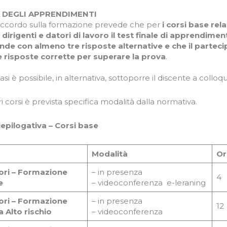
A DEGLI APPRENDIMENTI
accordo sulla formazione prevede che per
i corsi base relat
 dirigenti e datori di lavoro il test finale di apprendime
de con almeno tre risposte alternative e che il parte
 risposte corrette per superare la prova
.
casi è possibile, in alternativa, sottoporre il discente a colloqu
tri corsi è prevista specifica modalità dalla normativa.
iepilogativa – Corsi base
Modalità
Or
ori – Formazione
– in presenza
4
e
– videoconferenza e-leraning
ori – Formazione
– in presenza
12
a Alto rischio
– videoconferenza