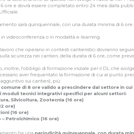
 16 ore e dovrà essere completato entro 24 mesi dalla pubbl
fficiale.
amento sarà quinquennale, con una durata minima di 6 ore. I
 in videoconferenza o in modalità e-learning.
di lavoro che operano in contesti cantieristici dovranno seg
sulla sicurezza nei cantieri, della durata di 6 ore, come previst
, inoltre, l’obbligo di formazione iniziale per il DL che svolg
cessario aver frequentato la formazione di cui al punto p
aggiuntivo sui cantieri), più:
comune di 8 ore valido a prescindere dal settore in cui 
i moduli tecnici integrativi specifici per alcuni settori:
tura, Silvicoltura, Zootecnia (16 ore)
12 ore)
ioni (16 ore)
 – Petrolchimico (16 ore)
namento ha una
periodicità quinquennale, con durata min