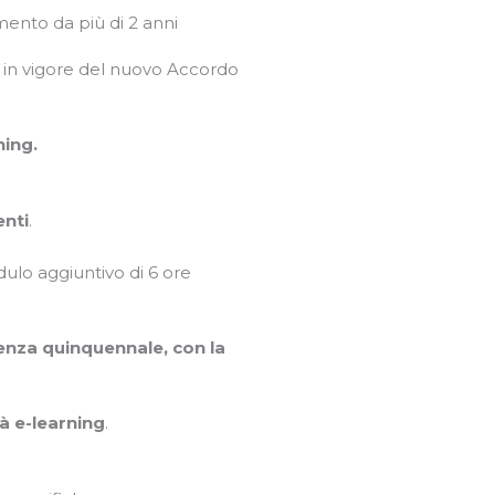
mento da più di 2 anni
a in vigore del nuovo Accordo
ning.
enti
.
dulo aggiuntivo di 6 ore
denza quinquennale, con la
tà e-learning
.