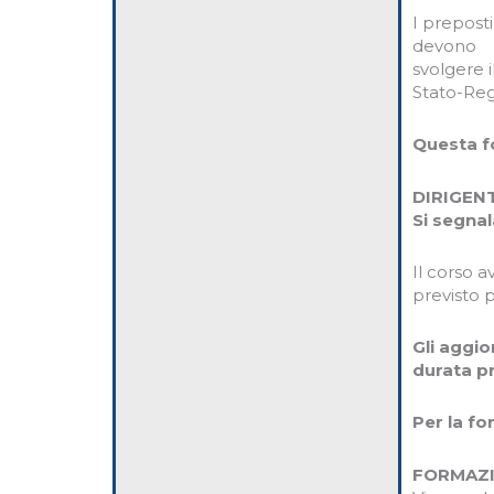
I prepost
devono
svolgere 
Stato-Reg
Questa f
DIRIGENT
Si segnal
Il corso a
previsto p
Gli aggio
durata pr
Per la fo
FORMAZI