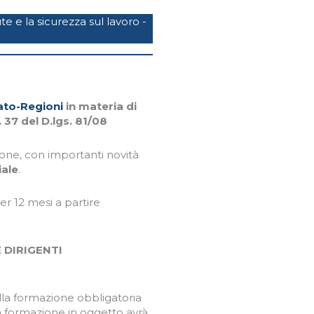
 e la sicurezza sul lavoro -
ato-Regioni
in materia di
. 37 del D.lgs. 81/08
ione, con importanti novità
iale
.
er 12 mesi a partire
 DIRIGENTI
lla formazione obbligatoria
La formazione in oggetto avrà