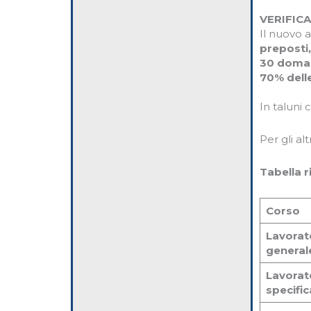
VERIFIC
Il nuovo 
preposti,
30 doman
70% delle
In taluni 
Per gli al
Tabella r
Corso
Lavorat
general
Lavorat
specific