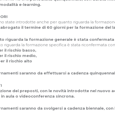
modalità e-learning.
ORI
no state introdotte anche per quanto riguarda la formazione d
,
abrogato il termine di 60 giorni per la formazione del 
to riguarda la formazione generale è stata confermata l
o riguarda la formazione specifica è stata riconfermata c
er il rischio basso,
er il rischio medio,
er il rischio alto
rnamenti saranno da effettuarsi a cadenza quinquennale
I
ione dei preposti, con le novità introdotte nel nuovo a
 in aula o videoconferenza sincrona.
rnamenti saranno da svolgersi a cadenza biennale, con l