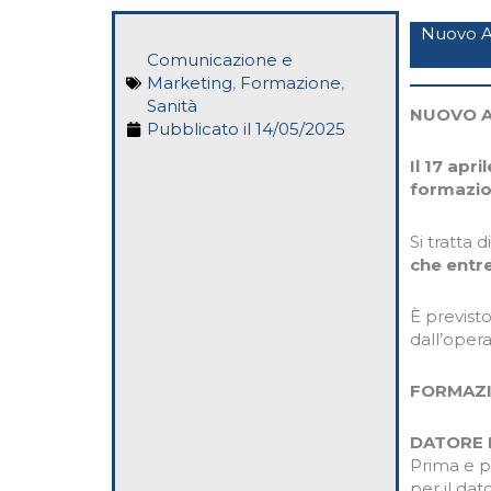
Nuovo Ac
Comunicazione e
Marketing
,
Formazione
,
Sanità
NUOVO A
Pubblicato il
14/05/2025
Il 17 apr
formazion
Si tratta
che entre
È previsto
dall’oper
FORMAZI
DATORE 
Prima e p
per il da