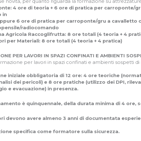
ue novità, per quanto riguarda la formazione su attrezzature
nte: 4 ore di teoria + 6 ore di pratica per carroponte/gr
 in
ppure 6 ore di pratica per carroponte/gru a cavalletto 
pensile/radiocomando
a Agricola Raccoglifrutta: 8 ore totali (4 teoria + 4 prati
ri per Materiali: 8 ore totali (4 teoria + 4 pratica)
ONE PER LAVORI IN SPAZI CONFINATI E AMBIENTI SOS
ormazione per lavori in spazi confinati e ambienti sospetti d
e iniziale obbligatoria di 12 ore: 4 ore teoriche (normat
nalisi dei pericoli) e 8 ore pratiche (utilizzo dei DPI, rile
gio e evacuazione) in presenza.
namento è quinquennale, della durata minima di 4 ore, 
ori devono avere almeno 3 anni di documentata esperien
zione specifica come formatore sulla sicurezza.