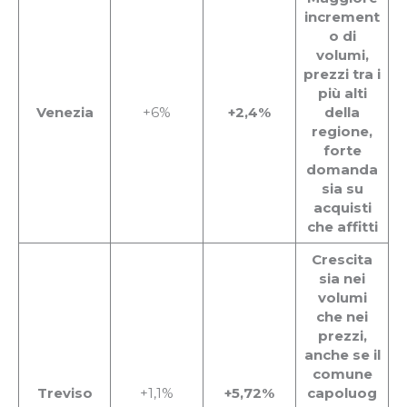
increment
o di
volumi,
prezzi tra i
più alti
Venezia
+6%
+2,4%
della
regione,
forte
domanda
sia su
acquisti
che affitti
Crescita
sia nei
volumi
che nei
prezzi,
anche se il
comune
Treviso
+1,1%
+5,72%
capoluog