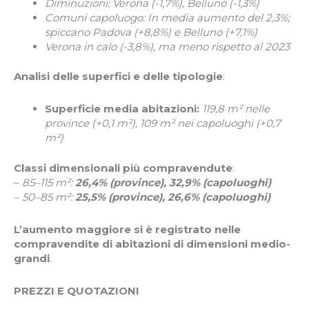
Diminuzioni: Verona (-1,7%), Belluno (-1,3%)
Comuni capoluogo: In media aumento del 2,3%;
spiccano Padova (+8,8%) e Belluno (+7,1%)
Verona in calo (-3,8%), ma meno rispetto al 2023
Analisi delle superfici e delle tipologie
:
Superficie media abitazioni:
119,8 m² nelle
province (+0,1 m²), 109 m² nei capoluoghi (+0,7
m²)
Classi dimensionali più compravendute
:
–
85–115 m²:
26,4% (province), 32,9% (capoluoghi)
– 50–85 m²:
25,5% (province), 26,6% (capoluoghi)
L’aumento maggiore si è registrato nelle
compravendite di abitazioni di dimensioni medio-
grandi
.
PREZZI E QUOTAZIONI