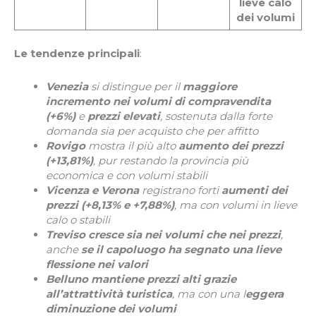
lieve calo
dei volumi
Le tendenze principali
:
Venezia
si distingue per il
maggiore
incremento nei volumi di compravendita
(+6%)
e
prezzi elevati
, sostenuta dalla forte
domanda sia per acquisto che per affitto
Rovigo
mostra il più alto
aumento dei prezzi
(+13,81%)
, pur restando la provincia più
economica e con volumi stabili
Vicenza e Verona
registrano forti
aumenti dei
prezzi (+8,13% e +7,88%)
, ma con volumi in lieve
calo o stabili
Treviso
cresce sia nei volumi che nei prezzi
,
anche
se il capoluogo ha segnato una lieve
flessione nei valori
Belluno
mantiene prezzi alti grazie
all’attrattività turistica
, ma con una l
eggera
diminuzione dei volumi